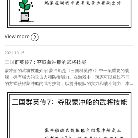
View more
2021-10-15
三国群英传7：夺取蒙冲船的武将技能
蒙冲船的武将技能介绍 蒙冲船是《三国群英传7》中一项重要的战
舰，拥有强大的攻击力和防御能力。在游戏中，玩家可以通过不同
的方式获得蒙冲船的武将技能，以提升舰队的实力和战斗能力。本
文将详细介绍如何获得蒙冲...