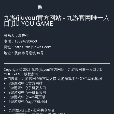
九游(jiuyou)官方网站 - 九游官网唯一入
口 JIU YOU GAME
联系人：温先生
电话：13594780450
网址：
https://m.j9nwes.com
地址：陇南市号恋镇96号
Copyright © 2023 九游(jiuyou)官方网站 - 九游官网唯一入口 JIU
YOU GAME 版权所有
热门搜索：
九游官网
9游官网入口 九游游戏平台
XML网站地图
9游游戏中心官方网站
9游游戏中心手机版入口
9游游戏中心手机版官网
9游游戏中心Web网页版
9游游戏中心app下载地址
九州娱乐代理 - 盈利共享平台