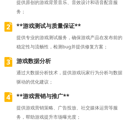
提供原创的游戏背景音乐、音效设计和语音配音服
务；
2
**游戏测试与质量保证**
提供专业的游戏测试服务，确保游戏产品在发布前的
稳定性与流畅性，检测bug并提供修复方案；
3
游戏数据分析
通过大数据分析技术，提供游戏玩家行为分析与数据
驱动的优化建议；
4
**游戏营销与推广**
提供游戏营销策略、广告投放、社交媒体运营等服
务，帮助游戏提升市场曝光度；