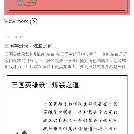
View more
2021-10-15
三国英雄录：炼装之道
三国英雄录如何刷出好装备 在三国英雄录中，拥有一套好装备是玩
家们追求的目标之一。好的装备不仅可以提升角色的属性，还能增
加战斗力，让玩家在游戏中更具竞争力。要刷出好装备并不是一件
容易的事情。本文将从随机...